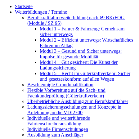
Startseite
Weiterbildungen / Termine
Berufskraftfahrer­weiterbildung nach §9 BKrFQG
(Module / SZ 95)
Modul 1 – Fahrer & Fahrzeug: Gemeinsam
sicher unterwegs
Modul 2 – Effizient unterwegs: Wirtschaftliches
Fahren im Alltag
Modul 3 – Gesund und Sicher unterwegs:
Impulse für gesunde Mobilität
Modul 4 – Gut gesichert: Die Kunst der
Ladungssicherung
Modul 5 – Recht im Güterkraftverkehr: Sicher
und gesetzeskonform auf allen Wegen
Beschleunigte Grundqualifikation
Flexible Vorbereitung auf die Sach- und
Fachkundeprüfung (Güterkraftverkehr)
Überbetriebliche Ausbildung zum Berufskraftfahrer
Ladungssicherungsschulungen und Konzepte in
Anlehnung an die VDI2700
Individuelle und weiterführende
Fahrtenschreiberausbildung
Individuelle Firmenschulungen
Ausbildung zum Anschläger