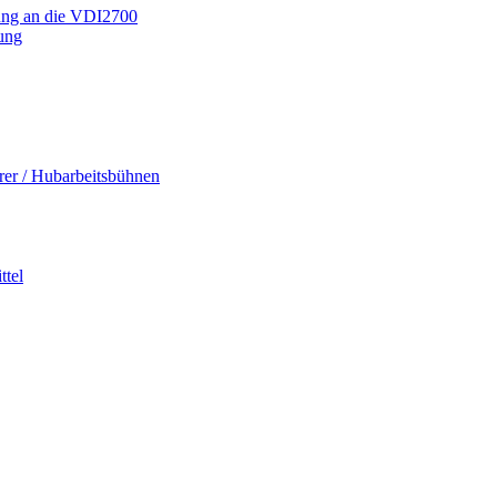
ung an die VDI2700
dung
rer / Hubarbeitsbühnen
tel