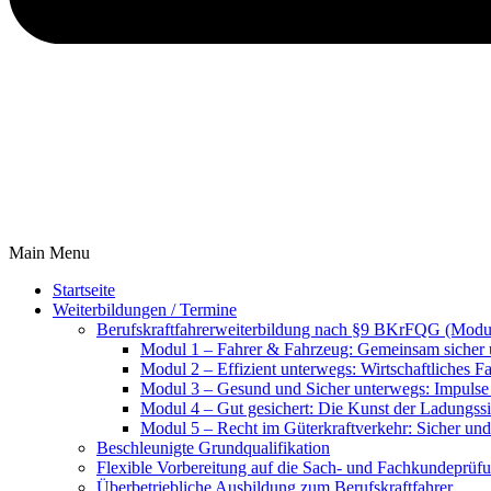
Main Menu
Startseite
Weiterbildungen / Termine
Berufskraftfahrer­weiterbildung nach §9 BKrFQG (Modu
Modul 1 – Fahrer & Fahrzeug: Gemeinsam sicher
Modul 2 – Effizient unterwegs: Wirtschaftliches F
Modul 3 – Gesund und Sicher unterwegs: Impulse 
Modul 4 – Gut gesichert: Die Kunst der Ladungss
Modul 5 – Recht im Güterkraftverkehr: Sicher un
Beschleunigte Grundqualifikation
Flexible Vorbereitung auf die Sach- und Fachkundeprüfu
Überbetriebliche Ausbildung zum Berufskraftfahrer