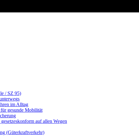
le / SZ 95)
 unterwegs
ahren im Alltag
für gesunde Mobilität
icherung
d gesetzeskonform auf allen Wegen
ng (Güterkraftverkehr)