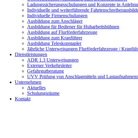
Ladungssicherungsschulungen und Konzepte in Anlehn
Individuelle und weiterführende Fahrtenschreiberausbil
Individuelle Firmenschulungen
Ausbildung zum Anschläger
Ausbildung für Bediener für Hubarbeitsbühnen
Ausbildung auf Flurförderfahrzeuge
Ausbildung zum Kranführer
Ausbildung Teleskopstapler
Jährliche Unterweisungen Flurförderfahrzeuge / Kranfüh
Dienstleistungen
ADR 1.3 Unterweisungen
Externer Verkehrsleiter
Gefahrgutberatung
UVV Prüfung von Anschlagmitteln und Lastaufnahmemit
Unternehmen
Aktuelles
Schulungsräume
Kontakt