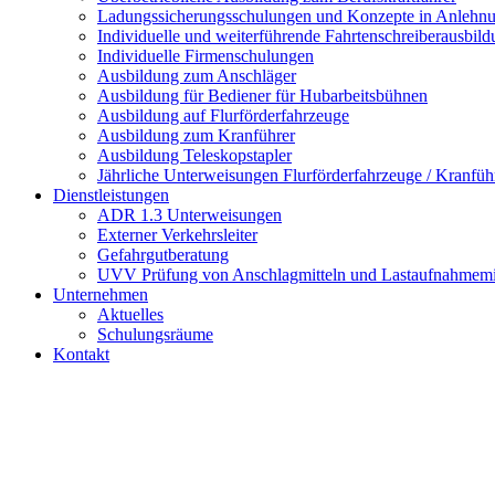
Ladungssicherungsschulungen und Konzepte in Anlehn
Individuelle und weiterführende Fahrtenschreiberausbil
Individuelle Firmenschulungen
Ausbildung zum Anschläger
Ausbildung für Bediener für Hubarbeitsbühnen
Ausbildung auf Flurförderfahrzeuge
Ausbildung zum Kranführer
Ausbildung Teleskopstapler
Jährliche Unterweisungen Flurförderfahrzeuge / Kranfüh
Dienstleistungen
ADR 1.3 Unterweisungen
Externer Verkehrsleiter
Gefahrgutberatung
UVV Prüfung von Anschlagmitteln und Lastaufnahmemit
Unternehmen
Aktuelles
Schulungsräume
Kontakt