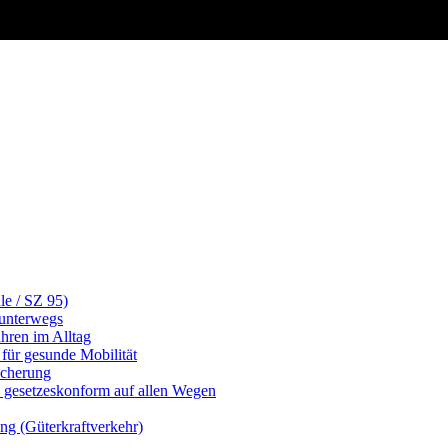
le / SZ 95)
 unterwegs
ahren im Alltag
für gesunde Mobilität
icherung
d gesetzeskonform auf allen Wegen
ng (Güterkraftverkehr)