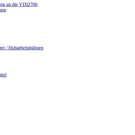
ung an die VDI2700
dung
rer / Hubarbeitsbühnen
tel