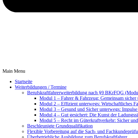
Main Menu
Startseite
Weiterbildungen / Termine
Berufskraftfahrer­weiterbildung nach §9 BKrFQG (Modu
Modul 1 – Fahrer & Fahrzeug: Gemeinsam sicher
Modul 2 – Effizient unterwegs: Wirtschaftliches F
Modul 3 – Gesund und Sicher unterwegs: Impulse 
Modul 4 – Gut gesichert: Die Kunst der Ladungss
Modul 5 – Recht im Güterkraftverkehr: Sicher un
Beschleunigte Grundqualifikation
Flexible Vorbereitung auf die Sach- und Fachkundeprüfu
Überbetriebliche Ausbildung zum Berufskraftfahrer