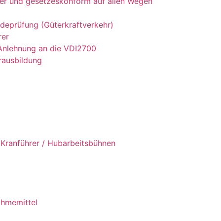
her und gesetzeskonform auf allen Wegen
ndeprüfung (Güterkraftverkehr)
rer
Anlehnung an die VDI2700
rausbildung
 Kranführer / Hubarbeitsbühnen
ahmemittel