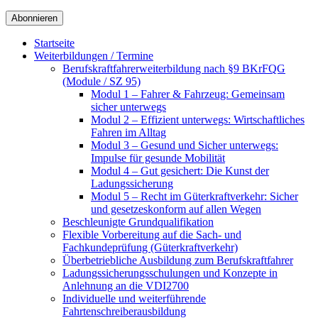
Startseite
Weiterbildungen / Termine
Berufskraftfahrer­weiterbildung nach §9 BKrFQG
(Module / SZ 95)
Modul 1 – Fahrer & Fahrzeug: Gemeinsam
sicher unterwegs
Modul 2 – Effizient unterwegs: Wirtschaftliches
Fahren im Alltag
Modul 3 – Gesund und Sicher unterwegs:
Impulse für gesunde Mobilität
Modul 4 – Gut gesichert: Die Kunst der
Ladungssicherung
Modul 5 – Recht im Güterkraftverkehr: Sicher
und gesetzeskonform auf allen Wegen
Beschleunigte Grundqualifikation
Flexible Vorbereitung auf die Sach- und
Fachkundeprüfung (Güterkraftverkehr)
Überbetriebliche Ausbildung zum Berufskraftfahrer
Ladungssicherungsschulungen und Konzepte in
Anlehnung an die VDI2700
Individuelle und weiterführende
Fahrtenschreiberausbildung