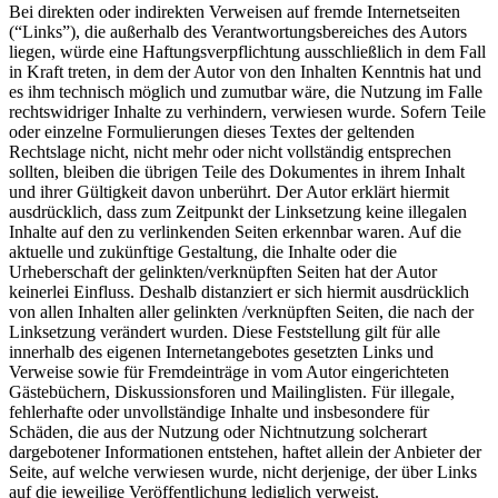
Bei direkten oder indirekten Verweisen auf fremde Internetseiten
(“Links”), die außerhalb des Verantwortungsbereiches des Autors
liegen, würde eine Haftungsverpflichtung ausschließlich in dem Fall
in Kraft treten, in dem der Autor von den Inhalten Kenntnis hat und
es ihm technisch möglich und zumutbar wäre, die Nutzung im Falle
rechtswidriger Inhalte zu verhindern, verwiesen wurde. Sofern Teile
oder einzelne Formulierungen dieses Textes der geltenden
Rechtslage nicht, nicht mehr oder nicht vollständig entsprechen
sollten, bleiben die übrigen Teile des Dokumentes in ihrem Inhalt
und ihrer Gültigkeit davon unberührt. Der Autor erklärt hiermit
ausdrücklich, dass zum Zeitpunkt der Linksetzung keine illegalen
Inhalte auf den zu verlinkenden Seiten erkennbar waren. Auf die
aktuelle und zukünftige Gestaltung, die Inhalte oder die
Urheberschaft der gelinkten/verknüpften Seiten hat der Autor
keinerlei Einfluss. Deshalb distanziert er sich hiermit ausdrücklich
von allen Inhalten aller gelinkten /verknüpften Seiten, die nach der
Linksetzung verändert wurden. Diese Feststellung gilt für alle
innerhalb des eigenen Internetangebotes gesetzten Links und
Verweise sowie für Fremdeinträge in vom Autor eingerichteten
Gästebüchern, Diskussionsforen und Mailinglisten. Für illegale,
fehlerhafte oder unvollständige Inhalte und insbesondere für
Schäden, die aus der Nutzung oder Nichtnutzung solcherart
dargebotener Informationen entstehen, haftet allein der Anbieter der
Seite, auf welche verwiesen wurde, nicht derjenige, der über Links
auf die jeweilige Veröffentlichung lediglich verweist.