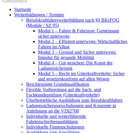
Startseite
Weiterbildungen / Termine
Berufskraftfahrer­weiterbildung nach §9 BKrFQG
(Module / SZ 95)
Modul 1 – Fahrer & Fahrzeug: Gemeinsam
sicher unterwegs
Modul 2 – Effizient unterwegs: Wirtschaftliches
Fahren im Alltag
Modul 3 – Gesund und Sicher unterwegs:
Impulse für gesunde Mobilität
Modul 4 – Gut gesichert: Die Kunst der
Ladungssicherung
Modul 5 – Recht im Güterkraftverkehr: Sicher
und gesetzeskonform auf allen Wegen
Beschleunigte Grundqualifikation
Flexible Vorbereitung auf die Sach- und
Fachkundeprüfung (Güterkraftverkehr)
Überbetriebliche Ausbildung zum Berufskraftfahrer
Ladungssicherungsschulungen und Konzepte in
Anlehnung an die VDI2700
Individuelle und weiterführende
Fahrtenschreiberausbildung
Individuelle Firmenschulungen
Ausbildung zum Anschläger