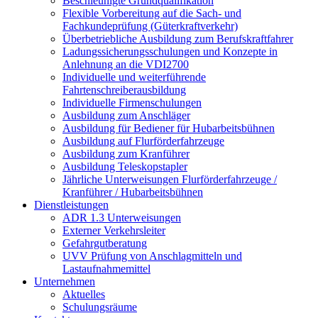
Beschleunigte Grundqualifikation
Flexible Vorbereitung auf die Sach- und
Fachkundeprüfung (Güterkraftverkehr)
Überbetriebliche Ausbildung zum Berufskraftfahrer
Ladungssicherungsschulungen und Konzepte in
Anlehnung an die VDI2700
Individuelle und weiterführende
Fahrtenschreiberausbildung
Individuelle Firmenschulungen
Ausbildung zum Anschläger
Ausbildung für Bediener für Hubarbeitsbühnen
Ausbildung auf Flurförderfahrzeuge
Ausbildung zum Kranführer
Ausbildung Teleskopstapler
Jährliche Unterweisungen Flurförderfahrzeuge /
Kranführer / Hubarbeitsbühnen
Dienstleistungen
ADR 1.3 Unterweisungen
Externer Verkehrsleiter
Gefahrgutberatung
UVV Prüfung von Anschlagmitteln und
Lastaufnahmemittel
Unternehmen
Aktuelles
Schulungsräume