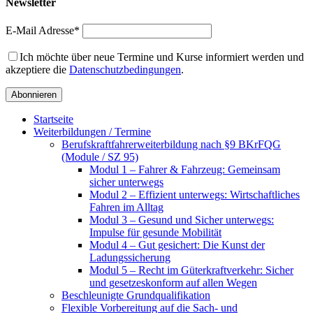
Newsletter
E-Mail Adresse*
Ich möchte über neue Termine und Kurse informiert werden und
akzeptiere die
Datenschutzbedingungen
.
Startseite
Weiterbildungen / Termine
Berufskraftfahrer­weiterbildung nach §9 BKrFQG
(Module / SZ 95)
Modul 1 – Fahrer & Fahrzeug: Gemeinsam
sicher unterwegs
Modul 2 – Effizient unterwegs: Wirtschaftliches
Fahren im Alltag
Modul 3 – Gesund und Sicher unterwegs:
Impulse für gesunde Mobilität
Modul 4 – Gut gesichert: Die Kunst der
Ladungssicherung
Modul 5 – Recht im Güterkraftverkehr: Sicher
und gesetzeskonform auf allen Wegen
Beschleunigte Grundqualifikation
Flexible Vorbereitung auf die Sach- und